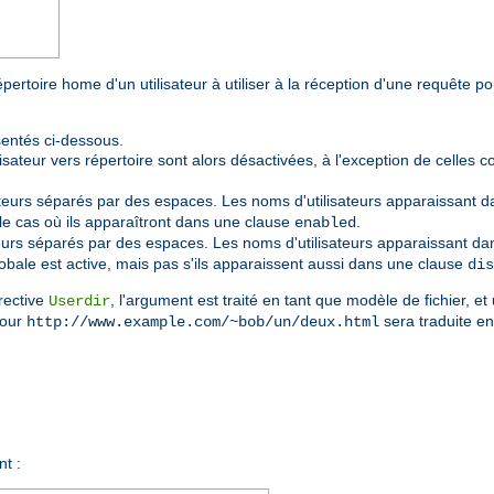
épertoire home d'un utilisateur à utiliser à la réception d'une requête p
sentés ci-dessous.
isateur vers répertoire sont alors désactivées, à l'exception de celles 
ateurs séparés par des espaces. Les noms d'utilisateurs apparaissant da
 le cas où ils apparaîtront dans une clause
.
enabled
teurs séparés par des espaces. Les noms d'utilisateurs apparaissant dans
bale est active, mais pas s'ils apparaissent aussi dans une clause
dis
rective
, l'argument est traité en tant que modèle de fichier, et 
Userdir
pour
sera traduite en
http://www.example.com/~bob/un/deux.html
nt :