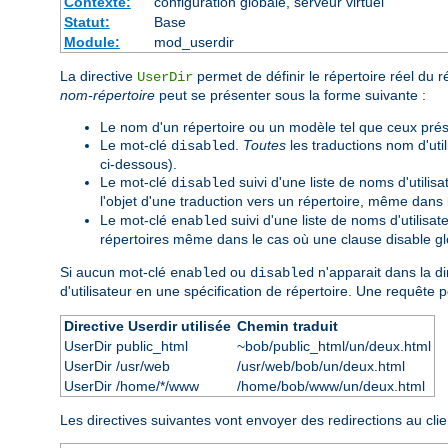
Contexte:
configuration globale, serveur virtuel
Statut:
Base
Module:
mod_userdir
La directive
permet de définir le répertoire réel du r
UserDir
nom-répertoire
peut se présenter sous la forme suivante :
Le nom d'un répertoire ou un modèle tel que ceux pré
Le mot-clé
.
Toutes
les traductions nom d'util
disabled
ci-dessous).
Le mot-clé
suivi d'une liste de noms d'utilis
disabled
l'objet d'une traduction vers un répertoire, même dans
Le mot-clé
suivi d'une liste de noms d'utilisa
enabled
répertoires même dans le cas où une clause disable glo
Si aucun mot-clé
ou
n'apparait dans la di
enabled
disabled
d'utilisateur en une spécification de répertoire. Une requête 
Directive Userdir utilisée
Chemin traduit
UserDir public_html
~bob/public_html/un/deux.html
UserDir /usr/web
/usr/web/bob/un/deux.html
UserDir /home/*/www
/home/bob/www/un/deux.html
Les directives suivantes vont envoyer des redirections au clie