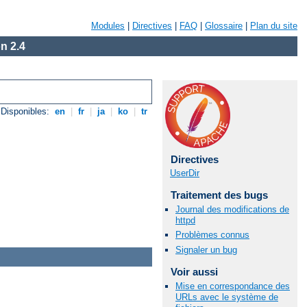
Modules
|
Directives
|
FAQ
|
Glossaire
|
Plan du site
n 2.4
Disponibles:
en
|
fr
|
ja
|
ko
|
tr
Directives
UserDir
Traitement des bugs
Journal des modifications de
httpd
Problèmes connus
Signaler un bug
Voir aussi
Mise en correspondance des
URLs avec le système de