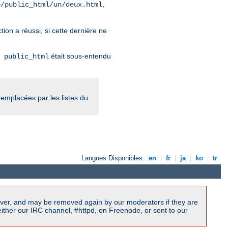
,
b/public_html/un/deux.html
tion a réussi, si cette dernière ne
était sous-entendu
 public_html
 remplacées par les listes du
Langues Disponibles:
en
|
fr
|
ja
|
ko
|
tr
ver, and may be removed again by our moderators if they are
ither our IRC channel, #httpd, on Freenode, or sent to our