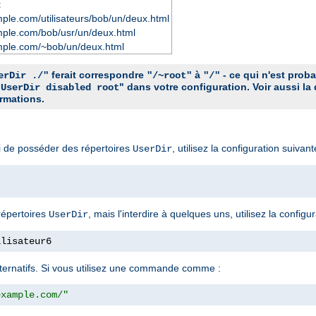
t
ple.com/utilisateurs/bob/un/deux.html
mple.com/bob/usr/un/deux.html
mple.com/~bob/un/deux.html
ferait correspondre
à
- ce qui n'est prob
erDir ./"
"/~root"
"/"
"
" dans votre configuration. Voir aussi la
UserDir disabled root
rmations.
ci de posséder des répertoires
, utilisez la configuration suivant
UserDir
répertoires
, mais l'interdire à quelques uns, utilisez la configu
UserDir
ilisateur6
 alternatifs. Si vous utilisez une commande comme :
example.com/"