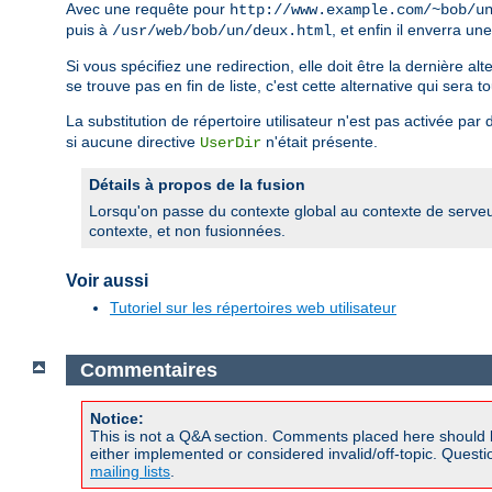
Avec une requête pour
http://www.example.com/~bob/u
puis à
, et enfin il enverra un
/usr/web/bob/un/deux.html
Si vous spécifiez une redirection, elle doit être la dernière al
se trouve pas en fin de liste, c'est cette alternative qui sera to
La substitution de répertoire utilisateur n'est pas activée pa
si aucune directive
n'était présente.
UserDir
Détails à propos de la fusion
Lorsqu'on passe du contexte global au contexte de serveur v
contexte, et non fusionnées.
Voir aussi
Tutoriel sur les répertoires web utilisateur
Commentaires
Notice:
This is not a Q&A section. Comments placed here should 
either implemented or considered invalid/off-topic. Ques
mailing lists
.