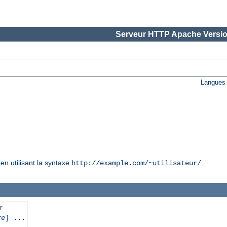
Serveur HTTP Apache Versio
Langues 
en utilisant la syntaxe
.
http://example.com/~utilisateur/
r
re
] ...