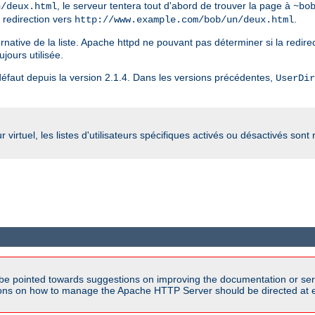
, le serveur tentera tout d'abord de trouver la page à
n/deux.html
~bo
e redirection vers
.
http://www.example.com/bob/un/deux.html
ternative de la liste. Apache httpd ne pouvant pas déterminer si la redirec
ujours utilisée.
r défaut depuis la version 2.1.4. Dans les versions précédentes,
UserDir
irtuel, les listes d'utilisateurs spécifiques activés ou désactivés sont
be pointed towards suggestions on improving the documentation or ser
tions on how to manage the Apache HTTP Server should be directed at e