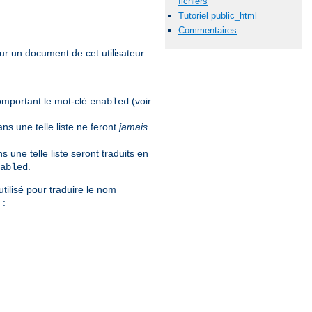
fichiers
Tutoriel public_html
Commentaires
our un document de cet utilisateur.
comportant le mot-clé
(voir
enabled
ns une telle liste ne feront
jamais
 une telle liste seront traduits en
.
abled
utilisé pour traduire le nom
 :