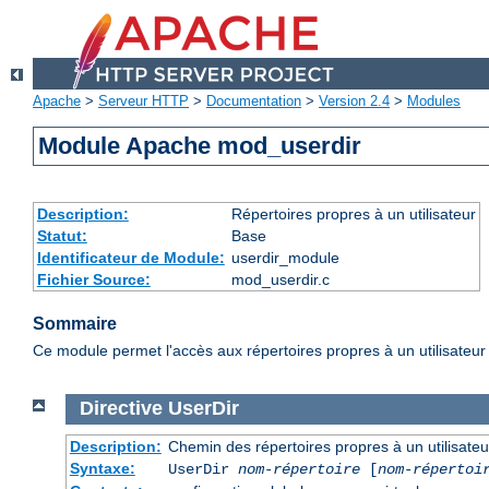
Apache
>
Serveur HTTP
>
Documentation
>
Version 2.4
>
Modules
Module Apache mod_userdir
Description:
Répertoires propres à un utilisateur
Statut:
Base
Identificateur de Module:
userdir_module
Fichier Source:
mod_userdir.c
Sommaire
Ce module permet l'accès aux répertoires propres à un utilisateur 
Directive
UserDir
Description:
Chemin des répertoires propres à un utilisateu
Syntaxe:
UserDir
nom-répertoire
[
nom-répertoi