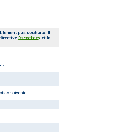
ablement pas souhaité. Il
 directive
et la
Directory
e :
ration suivante :