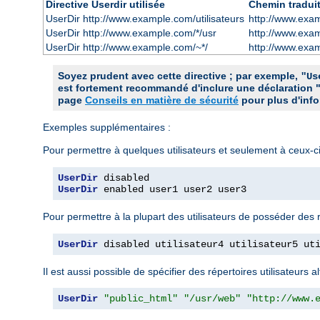
Directive Userdir utilisée
Chemin tradui
UserDir http://www.example.com/utilisateurs
http://www.exam
UserDir http://www.example.com/*/usr
http://www.exa
UserDir http://www.example.com/~*/
http://www.exa
Soyez prudent avec cette directive ; par exemple,
"Us
est fortement recommandé d'inclure une déclaration 
page
Conseils en matière de sécurité
pour plus d'info
Exemples supplémentaires :
Pour permettre à quelques utilisateurs et seulement à ceux-
UserDir
UserDir
 enabled user1 user2 user3
Pour permettre à la plupart des utilisateurs de posséder des 
UserDir
 disabled utilisateur4 utilisateur5 ut
Il est aussi possible de spécifier des répertoires utilisateurs
UserDir
"public_html"
"/usr/web"
"http://www.