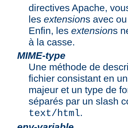
directives Apache, vou
les
extension
s avec ou 
Enfin, les
extension
s n
à la casse.
MIME-type
Une méthode de descrip
fichier consistant en u
majeur et un type de f
séparés par un slash
.
text/html
env-variable