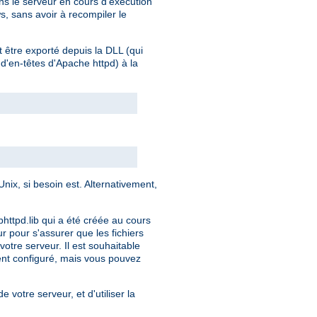
s le serveur en cours d'exécution
s, sans avoir à recompiler le
t être exporté depuis la DLL (qui
 d'en-têtes d'Apache httpd) à la
ix, si besoin est. Alternativement,
bhttpd.lib qui a été créée au cours
ur pour s'assurer que les fichiers
otre serveur. Il est souhaitable
ment configuré, mais vous pouvez
e votre serveur, et d'utiliser la