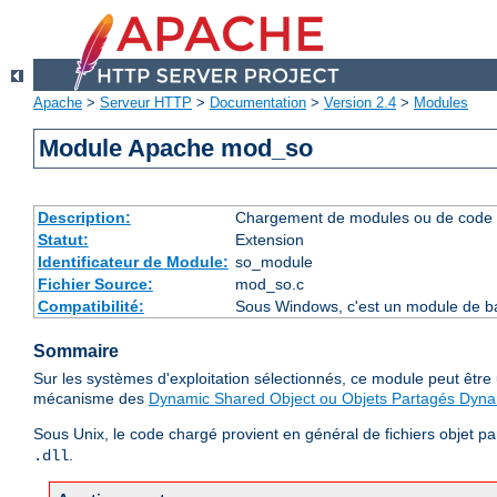
Apache
>
Serveur HTTP
>
Documentation
>
Version 2.4
>
Modules
Module Apache mod_so
Description:
Chargement de modules ou de code 
Statut:
Extension
Identificateur de Module:
so_module
Fichier Source:
mod_so.c
Compatibilité:
Sous Windows, c'est un module de ba
Sommaire
Sur les systèmes d'exploitation sélectionnés, ce module peut êtr
mécanisme des
Dynamic Shared Object ou Objets Partagés Dyn
Sous Unix, le code chargé provient en général de fichiers objet p
.
.dll