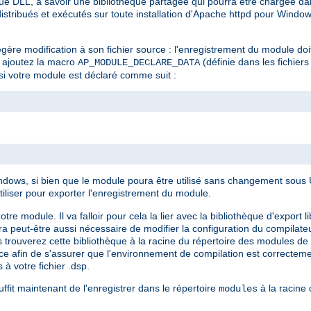
e DLL, à savoir une bibliothèque partagée qui pourra être chargée dan
stribués et exécutés sur toute installation d'Apache httpd pour Window
gère modification à son fichier source : l'enregistrement du module doi
e, ajoutez la macro
(définie dans les fichiers
AP_MODULE_DECLARE_DATA
si votre module est déclaré comme suit :
ows, si bien que le module poura être utilisé sans changement sous Un
tiliser pour exporter l'enregistrement du module.
module. Il va falloir pour cela la lier avec la bibliothèque d'export li
sera peut-être aussi nécessaire de modifier la configuration du compilate
 trouverez cette bibliothèque à la racine du répertoire des modules de v
ence afin de s'assurer que l'environnement de compilation est correcte
 à votre fichier .dsp.
ffit maintenant de l'enregistrer dans le répertoire
à la racine d
modules