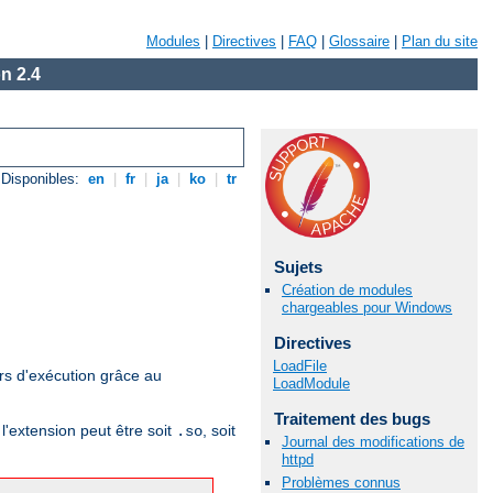
Modules
|
Directives
|
FAQ
|
Glossaire
|
Plan du site
n 2.4
Disponibles:
en
|
fr
|
ja
|
ko
|
tr
Sujets
Création de modules
chargeables pour Windows
Directives
LoadFile
rs d'exécution grâce au
LoadModule
Traitement des bugs
l'extension peut être soit
, soit
.so
Journal des modifications de
httpd
Problèmes connus