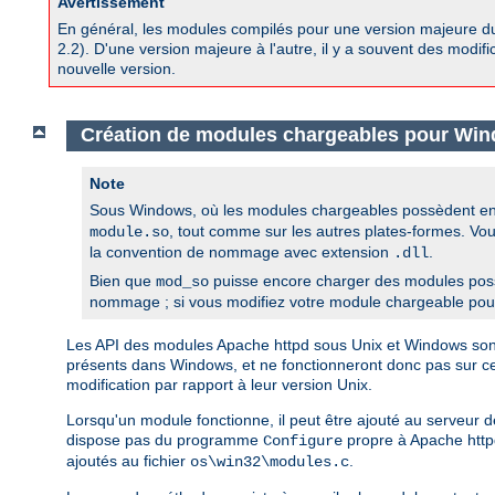
Avertissement
En général, les modules compilés pour une version majeure d
2.2). D'une version majeure à l'autre, il y a souvent des modif
nouvelle version.
Création de modules chargeables pour Wi
Note
Sous Windows, où les modules chargeables possèdent en 
, tout comme sur les autres plates-formes. Vo
module.so
la convention de nommage avec extension
.
.dll
Bien que
puisse encore charger des modules pos
mod_so
nommage ; si vous modifiez votre module chargeable pour l
Les API des modules Apache httpd sous Unix et Windows sont i
présents dans Windows, et ne fonctionneront donc pas sur 
modification par rapport à leur version Unix.
Lorsqu'un module fonctionne, il peut être ajouté au serveur
dispose pas du programme
propre à Apache httpd
Configure
ajoutés au fichier
.
os\win32\modules.c