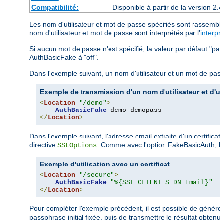
Compatibilité:
Disponible à partir de la version
Les nom d'utilisateur et mot de passe spécifiés sont rassembl
nom d'utilisateur et mot de passe sont interprétés par l'
interp
Si aucun mot de passe n'est spécifié, la valeur par défaut "p
AuthBasicFake à "off".
Dans l'exemple suivant, un nom d'utilisateur et un mot de pas
Exemple de transmission d'un nom d'utilisateur et d'
<
Location
"/demo"
>
AuthBasicFake
</
Location
>
Dans l'exemple suivant, l'adresse email extraite d'un certific
directive
. Comme avec l'option FakeBasicAuth, le
SSLOptions
Exemple d'utilisation avec un certificat
<
Location
"/secure"
>
AuthBasicFake
"%{SSL_CLIENT_S_DN_Email}"
</
Location
>
Pour compléter l'exemple précédent, il est possible de génér
passphrase initial fixée, puis de transmettre le résultat obte