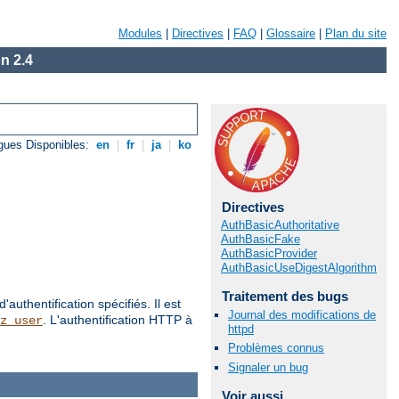
Modules
|
Directives
|
FAQ
|
Glossaire
|
Plan du site
n 2.4
gues Disponibles:
en
|
fr
|
ja
|
ko
Directives
AuthBasicAuthoritative
AuthBasicFake
AuthBasicProvider
AuthBasicUseDigestAlgorithm
Traitement des bugs
authentification spécifiés. Il est
Journal des modifications de
. L'authentification HTTP à
z_user
httpd
Problèmes connus
Signaler un bug
Voir aussi