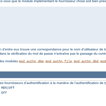
ez-vous que le module implémentant le fournisseur choisi soit bien prés
'un d'entre eux trouve une correspondance pour le nom d'utilisateur de la
 dans la vérification du mot de passe n'entraîne pas le passage du contr
r les modules
,
,
,
mod_authn_dbm
mod_authn_file
mod_authn_dbd
mod
s fournisseurs d'authentification à la manière de l'authentification de t
 MD5|Off
 Off