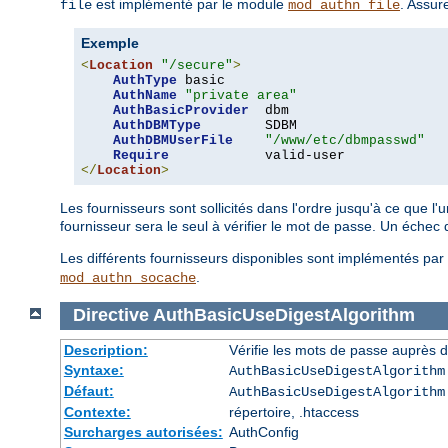
est implémenté par le module
. Assur
file
mod_authn_file
Exemple
<
Location
"/secure"
>
AuthType
 basic

AuthName
"private area"
AuthBasicProvider
  dbm

AuthDBMType
        SDBM

AuthDBMUserFile
"/www/etc/dbmpasswd"
Require
</
Location
>
Les fournisseurs sont sollicités dans l'ordre jusqu'à ce que l
fournisseur sera le seul à vérifier le mot de passe. Un échec
Les différents fournisseurs disponibles sont implémentés pa
.
mod_authn_socache
Directive
AuthBasicUseDigestAlgorithm
Description:
Vérifie les mots de passe auprès de
Syntaxe:
AuthBasicUseDigestAlgorithm
Défaut:
AuthBasicUseDigestAlgorithm
Contexte:
répertoire, .htaccess
Surcharges autorisées:
AuthConfig