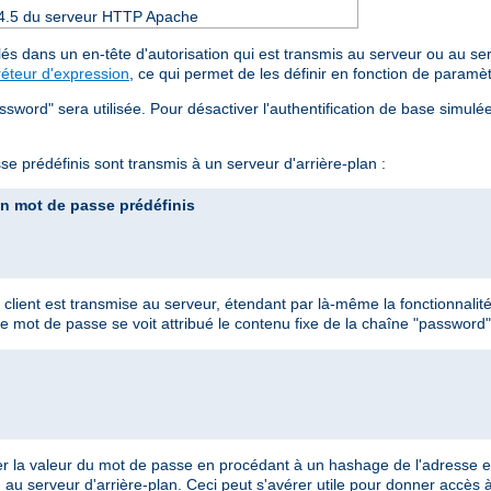
 2.4.5 du serveur HTTP Apache
és dans un en-tête d'autorisation qui est transmis au serveur ou au se
réteur d'expression
, ce qui permet de les définir en fonction de paramè
assword" sera utilisée. Pour désactiver l'authentification de base simul
se prédéfinis sont transmis à un serveur d'arrière-plan :
un mot de passe prédéfinis
at client est transmise au serveur, étendant par là-même la fonctionnalit
 mot de passe se voit attribué le contenu fixe de la chaîne "password"
er la valeur du mot de passe en procédant à un hashage de l'adresse em
nu au serveur d'arrière-plan. Ceci peut s'avérer utile pour donner accès