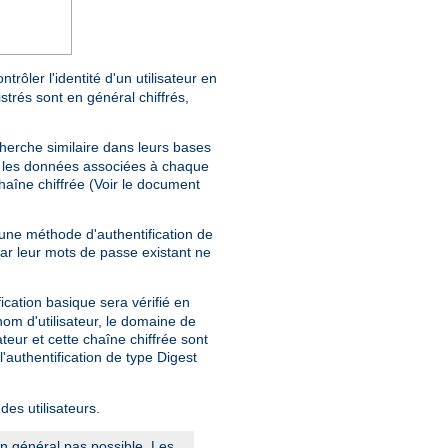
trôler l'identité d'un utilisateur en
trés sont en général chiffrés,
herche similaire dans leurs bases
e, les données associées à chaque
haîne chiffrée (Voir le document
'une méthode d'authentification de
car leur mots de passe existant ne
fication basique sera vérifié en
nom d'utilisateur, le domaine de
teur et cette chaîne chiffrée sont
 l'authentification de type Digest
des utilisateurs.
en général pas possible. Les