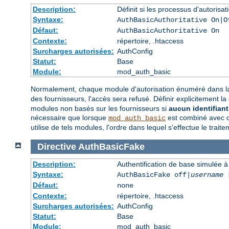
Description:
Définit si les processus d'autorisa
Syntaxe:
AuthBasicAuthoritative On|O
Défaut:
AuthBasicAuthoritative On
Contexte:
répertoire, .htaccess
Surcharges autorisées:
AuthConfig
Statut:
Base
Module:
mod_auth_basic
Normalement, chaque module d'autorisation énuméré dans la
des fournisseurs, l'accès sera refusé. Définir explicitement la
modules non basés sur les fournisseurs si
aucun identifiant 
nécessaire que lorsque
est combiné avec de
mod_auth_basic
utilise de tels modules, l'ordre dans lequel s'effectue le trai
Directive
AuthBasicFake
Description:
Authentification de base simulée à 
Syntaxe:
AuthBasicFake off|
username
Défaut:
none
Contexte:
répertoire, .htaccess
Surcharges autorisées:
AuthConfig
Statut:
Base
Module:
mod_auth_basic