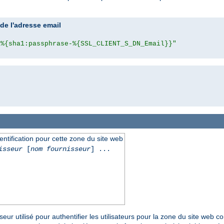
e l'adresse email
"%{sha1:passphrase-%{SSL_CLIENT_S_DN_Email}}"
hentification pour cette zone du site web
isseur
[
nom fournisseur
] ...
seur utilisé pour authentifier les utilisateurs pour la zone du site web 