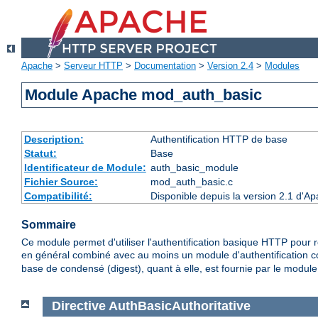
Apache
>
Serveur HTTP
>
Documentation
>
Version 2.4
>
Modules
Module Apache mod_auth_basic
Description:
Authentification HTTP de base
Statut:
Base
Identificateur de Module:
auth_basic_module
Fichier Source:
mod_auth_basic.c
Compatibilité:
Disponible depuis la version 2.1 d'A
Sommaire
Ce module permet d'utiliser l'authentification basique HTTP pour res
en général combiné avec au moins un module d'authentification
base de condensé (digest), quant à elle, est fournie par le modul
Directive
AuthBasicAuthoritative