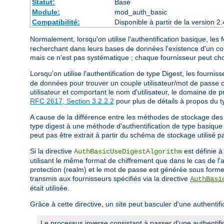
Statut:
Base
Module:
mod_auth_basic
Compatibilité:
Disponible à partir de la version
Normalement, lorsqu'on utilise l'authentification basique, les f
recherchant dans leurs bases de données l'existence d'un cou
mais ce n'est pas systématique ; chaque fournisseur peut c
Lorsqu'on utilise l'authentification de type Digest, les fourniss
de données pour trouver un couple utilisateur/mot de passe c
utilisateur et comportant le nom d'utilisateur, le domaine de
RFC 2617, Section 3.2.2.2
pour plus de détails à propos du ty
A cause de la différence entre les méthodes de stockage des 
type digest à une méthode d'authentification de type basique 
peut pas être extrait à partir du schéma de stockage utilisé pa
Si la directive
est définie à
AuthBasicUseDigestAlgorithm
utilisant le même format de chiffrement que dans le cas de l'a
protection (realm) et le mot de passe est générée sous forme d
transmis aux fournisseurs spécifiés via la directive
AuthBasi
était utilisée.
Grâce à cette directive, un site peut basculer d'une authentif
Le processus inverse consistant à passer d'une authentifi