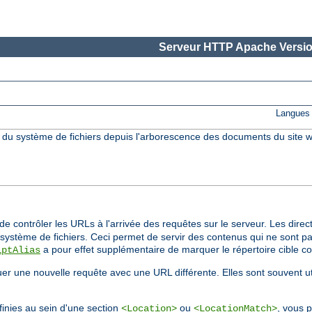
Serveur HTTP Apache Versio
Langues 
s du système de fichiers depuis l'arborescence des documents du site w
e contrôler les URLs à l'arrivée des requêtes sur le serveur. Les direc
ystème de fichiers. Ceci permet de servir des contenus qui ne sont pa
a pour effet supplémentaire de marquer le répertoire cible 
iptAlias
tuer une nouvelle requête avec une URL différente. Elles sont souvent u
inies au sein d'une section
ou
, vous p
<Location>
<LocationMatch>