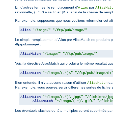
En d'autres termes, le remplacement d'
par
Alias
AliasMat
rationnelle,
à sa fin et
à la fin de la chaîne de rem
(.*)$
$1
Par exemple, supposons que nous voulions reformuler cet ali
Alias
"/image/"
"/ftp/pub/image/"
Le simple remplacement d'Alias par AliasMatch ne produira pas
/ftp/pub/image/ :
AliasMatch
"/image/"
"/ftp/pub/image/"
Voici la directive AliasMatch qui produira le même résultat que 
AliasMatch
"^/image/(.*)$"
"/ftp/pub/image/$1
Bien entendu, il n'y a aucune raison d'utiliser
dan
AliasMatch
Par exemple, vous pouvez servir différentes sortes de fichiers 
AliasMatch
"^/image/(.*)\.jpg$"
"/fichiers/jp
AliasMatch
"^/image/(.*)\.gif$"
"/fichi
Les éventuels slashes de tête multiples seront supprimés pa