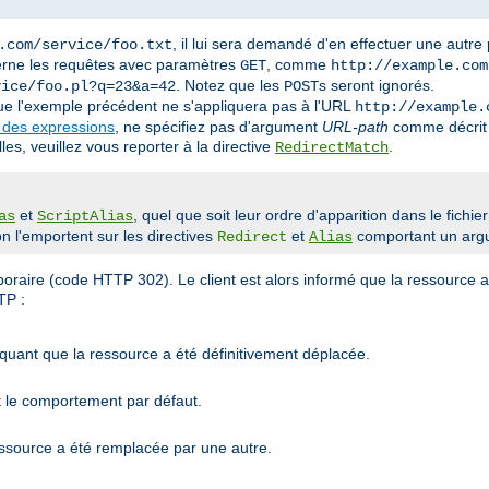
, il lui sera demandé d'en effectuer une autre
.com/service/foo.txt
erne les requêtes avec paramètres
, comme
GET
http://example.com
. Notez que les
s seront ignorés.
vice/foo.pl?q=23&a=42
POST
que l'exemple précédent ne s'appliquera pas à l'URL
http://example.
 des expressions
, ne spécifiez pas d'argument
URL-path
comme décrit 
es, veuillez vous reporter à la directive
.
RedirectMatch
et
, quel que soit leur ordre d'apparition dans le fichie
as
ScriptAlias
n l'emportent sur les directives
et
comportant un ar
Redirect
Alias
emporaire (code HTTP 302). Le client est alors informé que la ressourc
TP :
quant que la ressource a été définitivement déplacée.
t le comportement par défaut.
ssource a été remplacée par une autre.