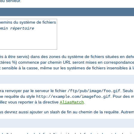
du serveur.
emins du système de fichiers
emin répertoire
 à être servis) dans des zones du système de fichiers situées en deh
ractères %) commence par
chemin URL
seront mises en correspondance 
 sensible à la casse, même sur les systèmes de fichiers insensibles à 
ra renvoyer par le serveur le fichier
. Seul
/ftp/pub/image/foo.gif
une requête du style
. Pour des 
http://example.com/imagefoo.gif
llez vous reporter à la directive
.
AliasMatch
us devrez aussi ajouter un slash de fin au chemin de la requête. Autreme