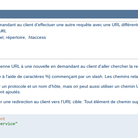
mandant au client d'effectuer une autre requête avec une URL différent
URL
el, répertoire, .htaccess
nne URL à une nouvelle en demandant au client d'aller chercher la res
 à l'aide de caractères %) commençant par un slash. Les chemins relat
n protocole et un nom d'hôte, mais on peut aussi utiliser un chemin
nt ajoutés.
 une redirection au client vers l'
URL
cible. Tout élément de chemin su
ent
service"