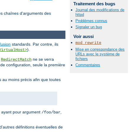
Traitement des bugs
Journal des modifications de
es chaînes d'arguments des
httpd
Problèmes connus
Signaler un bug
Voir aussi
mod_rewrite
fusion
standards. Par contre, ils
Mise en correspondance des
).
VirtualHost>
URLs avec le système de
fichiers
u
ne se verra
RedirectMatch
r de configuration, seule la première
Commentaires
s au moins précis afin que toutes
ayant pour argument
,
/foo/bar
d'autres définitions éventuelles de