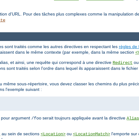
lation d'URL. Pour des tâches plus complexes comme la manipulation d
ite
tes sont traités comme les autres directives en respectant les
règles de 
pparaissent dans le même contexte (par exemple, dans la même section
<
alias, et ainsi, une requête qui correspond à une directive
o
Redirect
ns sont traités selon l'ordre dans lequel ils apparaissent dans le fichie
 au même sous-répertoire, vous devez classer les chemins du plus préci
ns l'exemple suivant :
 pour argument
serait toujours appliquée avant la directive
/foo
Alias
au sein de sections
ou
l'emporte sur 
t
<Location>
<LocationMatch>