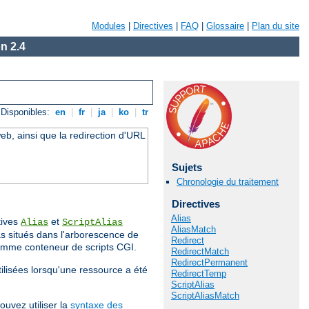
Modules
|
Directives
|
FAQ
|
Glossaire
|
Plan du site
n 2.4
Disponibles:
en
|
fr
|
ja
|
ko
|
tr
eb, ainsi que la redirection d'URL
Sujets
Chronologie du traitement
Directives
Alias
tives
et
Alias
ScriptAlias
AliasMatch
s situés dans l'arborescence de
Redirect
comme conteneur de scripts CGI.
RedirectMatch
RedirectPermanent
tilisées lorsqu'une ressource a été
RedirectTemp
ScriptAlias
ScriptAliasMatch
ouvez utiliser la
syntaxe des