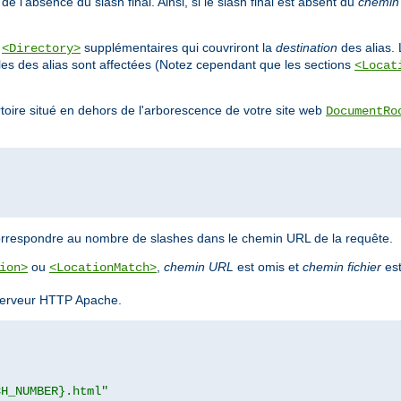
e l'absence du slash final. Ainsi, si le slash final est absent du
chemin
s
supplémentaires qui couvriront la
destination
des alias. 
<Directory>
bles des alias sont affectées (Notez cependant que les sections
<Locat
ertoire situé en dehors de l'arborescence de votre site web
DocumentRo
orrespondre au nombre de slashes dans le chemin URL de la requête.
ou
,
chemin URL
est omis et
chemin fichier
est
ion>
<LocationMatch>
u serveur HTTP Apache.
CH_NUMBER}.html"