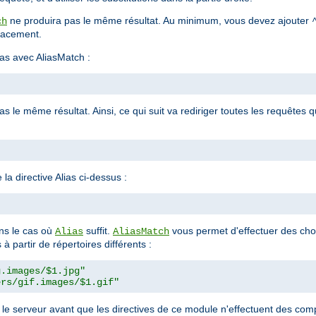
ne produira pas le même résultat. Au minimum, vous devez ajouter
ch
placement.
as avec AliasMatch :
 le même résultat. Ainsi, ce qui suit va rediriger toutes les requêtes q
la directive Alias ci-dessus :
"
s le cas où
suffit.
vous permet d'effectuer des cho
Alias
AliasMatch
à partir de répertoires différents :
g.images/$1.jpg"
ers/gif.images/$1.gif"
r le serveur avant que les directives de ce module n'effectuent des c