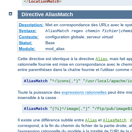
</
LocationMatch
>
Directive
AliasMatch
Description:
Met en correspondance des URLs avec le systèm
Syntaxe:
AliasMatch
regex
chemin fichier
|
chem
Contexte:
configuration globale, serveur virtuel
Statut:
Base
Module:
mod_alias
Cette directive est identique à la directive
, mais fait a
Alias
rationnelle fournie est mise en correspondance avec le chemin
entre parenthèses dans la chaîne fournie et l'utiliser comme 
AliasMatch
"^/icons(.*)"
"/usr/local/apache/i
Toute la puissance des
expressions rationnelles
peut être mis
insensible à la casse :
AliasMatch
"(?i)^/image(.*)"
"/ftp/pub/image$
Il existe une différence subtile entre
et
:
Alias
AliasMatch
correspond, à la fin du chemin du fichier de la partie droite, 
l'expression rationnelle du modèle à la totalité de l'URI de la re