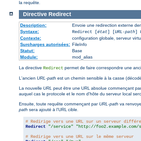
la requête.
Directive
Redirect
Description:
Envoie une redirection externe de
Syntaxe:
Redirect [
état
] [
URL-path
]
Contexte:
configuration globale, serveur virtu
Surcharges autorisées:
FileInfo
Statut:
Base
Module:
mod_alias
La directive
permet de faire correspondre une ancie
Redirect
L'ancien
URL-path
est un chemin sensible à la casse (décodé
La nouvelle
URL
peut être une URL absolue commençant par u
auquel cas le protocole et le nom d'hôte du serveur local sero
Ensuite, toute requête commençant par
URL-path
va renvoyer
path
sera ajouté à l'URL cible.
# Redirige vers une URL sur un serveur différ
Redirect
"/service"
"http://foo2.example.com/
# Redirige vers une URL sur le même serveur