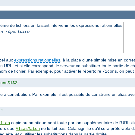
e de fichiers en faisant intervenir les expressions rationnelles
in répertoire
ppel aux
expressions rationnelles
, à la place d'une simple mise en corr
 URL, et si elle correspond, le serveur va substituer toute partie de 
nom de fichier. Par exemple, pour activer le répertoire
, on peut u
/icons
cons$1$2"
e à contribution. Par exemple, il est possible de construire un alias 
1"
copie automatiquement toute portion supplémentaire de l'URI sit
Alias
alors que
ne le fait pas. Cela signifie qu'il sera préférable
AliasMatch
quête, et d'utiliser les substitutions dans la partie droite.