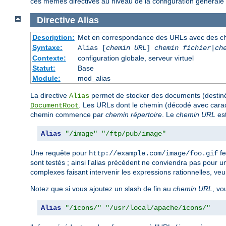
ces mêmes directives au niveau de la configuration générale 
Directive
Alias
Description:
Met en correspondance des URLs avec des ch
Syntaxe:
Alias [
chemin URL
]
chemin fichier
|
ch
Contexte:
configuration globale, serveur virtuel
Statut:
Base
Module:
mod_alias
La directive
permet de stocker des documents (destinés
Alias
. Les URLs dont le chemin (décodé avec ca
DocumentRoot
chemin commence par
chemin répertoire
. Le
chemin URL
est
Alias
"/image"
"/ftp/pub/image"
Une requête pour
fe
http://example.com/image/foo.gif
sont testés ; ainsi l'alias précédent ne conviendra pas pour 
complexes faisant intervenir les expressions rationnelles, veui
Notez que si vous ajoutez un slash de fin au
chemin URL
, vo
Alias
"/icons/"
"/usr/local/apache/icons/"