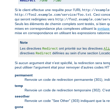
Redirect
"/one"
"/two"
Si le client effectue une requête pour l'URL
http://example
. Ceci conc
http://foo2.example.com/service/foo.txt
qui seront redirigées vers
http://foo2.example.com/ser
Seuls les éléments de chemin complets sont testés, si bien 
mises en correspondance plus complexes utilisant la
syntaxe
mise en correspondance en utilisant les expressions rationnell
Note
Les directives
ont priorité sur les directives
Redirect
Ali
directives
définies au sein d'une section Locatio
Redirect
Si aucun argument
état
n'est spécifié, la redirection sera t
peut utiliser l'argument
état
pour renvoyer d'autres codes HT
permanent
Renvoie un code de redirection permanente (301), indi
temp
Renvoie un code de redirection temporaire (302). C'es
seeother
Renvoie un code "See Other" (303) indiquant que la re
gone