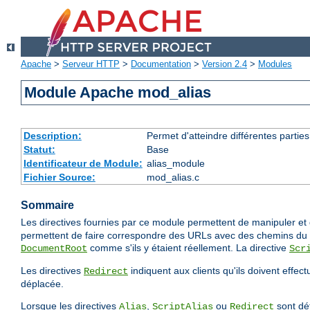
Apache
>
Serveur HTTP
>
Documentation
>
Version 2.4
>
Modules
Module Apache mod_alias
Description:
Permet d'atteindre différentes partie
Statut:
Base
Identificateur de Module:
alias_module
Fichier Source:
mod_alias.c
Sommaire
Les directives fournies par ce module permettent de manipuler et d
permettent de faire correspondre des URLs avec des chemins du s
comme s'ils y étaient réellement. La directive
DocumentRoot
Scr
Les directives
indiquent aux clients qu'ils doivent effec
Redirect
déplacée.
Lorsque les directives
,
ou
sont déf
Alias
ScriptAlias
Redirect