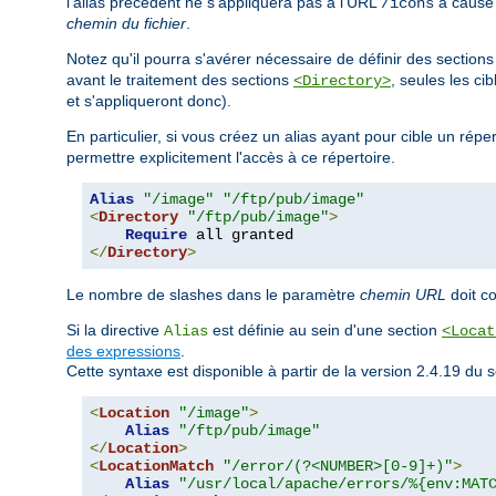
l'alias précédent ne s'appliquera pas à l'URL
à cause d
/icons
chemin du fichier
.
Notez qu'il pourra s'avérer nécessaire de définir des section
avant le traitement des sections
, seules les ci
<Directory>
et s'appliqueront donc).
En particulier, si vous créez un alias ayant pour cible un rép
permettre explicitement l'accès à ce répertoire.
Alias
"/image"
"/ftp/pub/image"
<
Directory
"/ftp/pub/image"
>
Require
</
Directory
>
Le nombre de slashes dans le paramètre
chemin URL
doit c
Si la directive
est définie au sein d'une section
Alias
<Locat
des expressions
.
Cette syntaxe est disponible à partir de la version 2.4.19 d
<
Location
"/image"
>
Alias
"/ftp/pub/image"
</
Location
>
<
LocationMatch
"/error/(?<NUMBER>[0-9]+)"
>
Alias
"/usr/local/apache/errors/%{env:MAT