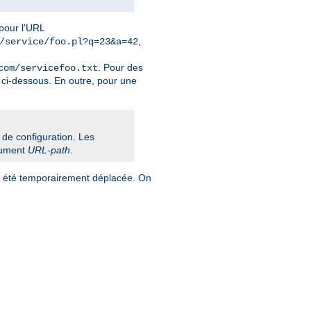
 pour l'URL
,
/service/foo.pl?q=23&a=42
. Pour des
com/servicefoo.txt
ci-dessous. En outre, pour une
r de configuration. Les
gument
URL-path
.
e a été temporairement déplacée. On