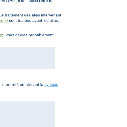
 de l'URL
, il doit aussi l'être du
Le traitement des alias intervenant
sont traitées avant les alias,
ion>
, vous devrez probablement
ot
 interprété en utilisant la
syntaxe