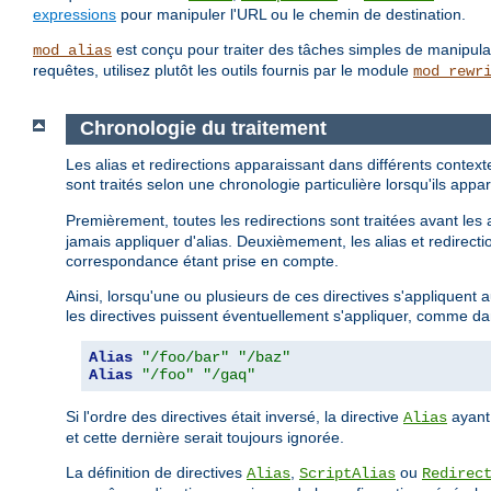
expressions
pour manipuler l'URL ou le chemin de destination.
est conçu pour traiter des tâches simples de manipu
mod_alias
requêtes, utilisez plutôt les outils fournis par le module
mod_rewr
Chronologie du traitement
Les alias et redirections apparaissant dans différents contex
sont traités selon une chronologie particulière lorsqu'ils a
Premièrement, toutes les redirections sont traitées avant les 
jamais appliquer d'alias. Deuxièmement, les alias et redirectio
correspondance étant prise en compte.
Ainsi, lorsqu'une ou plusieurs de ces directives s'appliquent
les directives puissent éventuellement s'appliquer, comme da
Alias
"/foo/bar"
"/baz"
Alias
"/foo"
"/gaq"
Si l'ordre des directives était inversé, la directive
ayant
Alias
et cette dernière serait toujours ignorée.
La définition de directives
,
ou
Alias
ScriptAlias
Redirec