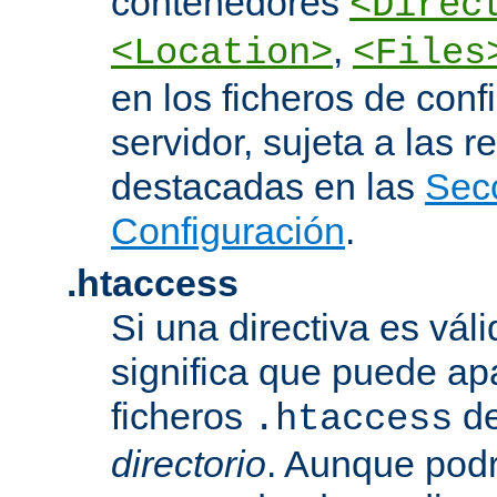
contenedores
<Direc
,
<Location>
<Files
en los ficheros de conf
servidor, sujeta a las r
destacadas en las
Sec
Configuración
.
.htaccess
Si una directiva es vál
significa que puede ap
ficheros
d
.htaccess
directorio
. Aunque podr