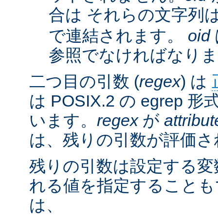
合は それらの文字列
で連結されます。
oid
参照でなければなりま
二つ目の引数 (
regex
) は
は POSIX.2 の egre
います。
regex
が
attribut
は、残りの引数が評価さ
残りの引数は設定する変
れる値を指定することも
は、