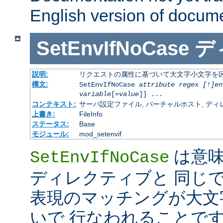
English version of docum
SetEnvIfNoCase
デ
説明:
リクエストの属性に基づいて大文字小文字を
構文:
SetEnvIfNoCase
attribute regex [!]en
variable
[=
value
]] ...
コンテキスト:
サーバ設定ファイル, バーチャルホスト, ディレクトリ
上書き:
FileInfo
ステータス:
Base
モジュール:
mod_setenvif
は意
SetEnvIfNoCase
ディレクティブと 同じ
表現のマッチングが大文
いで 行なわれることです