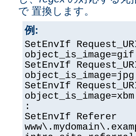
で 置換します。
例:
SetEnvIf Request_UR
object_is_image=gif
SetEnvIf Request_UR
object_is_image=jpg
SetEnvIf Request_UR
object_is_image=xbm
:
SetEnvIf Referer
www\.mydomain\.exam