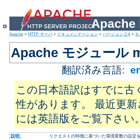
Apach
Apache
>
HTTP サーバ
>
ドキュメンテーション
>
バージョン 2.4
>
モ
Apache モジュール mo
翻訳済み言語:
e
この日本語訳はすでに古
性があります。 最近更
には英語版をご覧下さい
説明:
リクエストの特徴に基づいた環境変数の設定