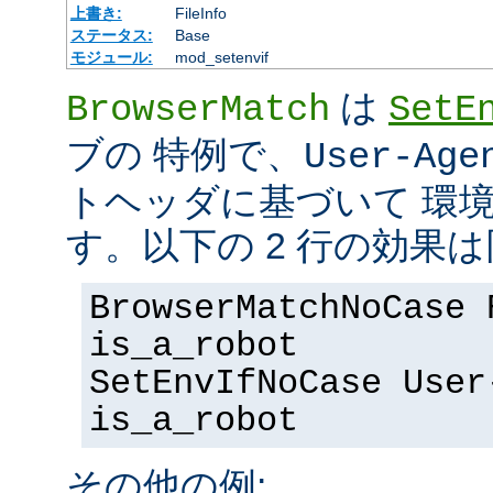
上書き:
FileInfo
ステータス:
Base
モジュール:
mod_setenvif
は
BrowserMatch
SetE
ブの 特例で、
User-Age
トヘッダに基づいて 環
す。以下の 2 行の効果
BrowserMatchNoCase 
is_a_robot
SetEnvIfNoCase User
is_a_robot
その他の例: