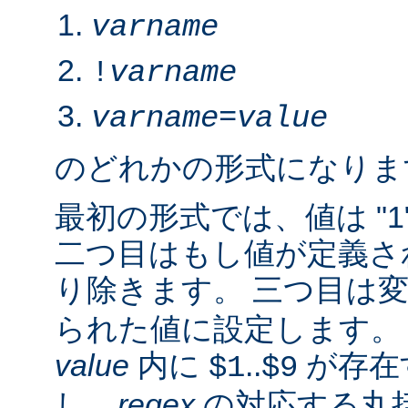
varname
!
varname
varname
=
value
のどれかの形式になりま
最初の形式では、値は "1
二つ目はもし値が定義さ
り除きます。 三つ目は
られた値に設定します。 2.
value
内に
..
が存在
$1
$9
し、
regex
の対応する丸