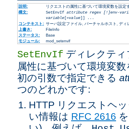
説明:
リクエストの属性に基づいて環境変数を設定
構文:
SetEnvIf
attribute regex [!]env-vari
variable
[=
value
]] ...
コンテキスト:
サーバ設定ファイル, バーチャルホスト, ディレクトリ
上書き:
FileInfo
ステータス:
Base
モジュール:
mod_setenvif
ディレクティ
SetEnvIf
属性に基づいて環境変数
初の引数で指定できる
at
つのどれかです:
HTTP リクエストヘ
い情報は
RFC 2616
を
い)。例えば、
,
Host
U