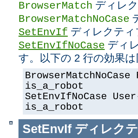
ディレク
BrowserMatch
BrowserMatchNoCase
ディレクティ
SetEnvIf
ディレ
SetEnvIfNoCase
す。以下の 2 行の効果は
BrowserMatchNoCase 
is_a_robot
SetEnvIfNoCase User
is_a_robot
SetEnvIf
ディレクテ