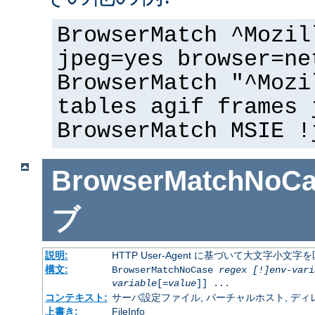
BrowserMatch ^Mozil
jpeg=yes browser=ne
BrowserMatch "^Mozi
tables agif frames 
BrowserMatch MSIE !
BrowserMatchNoCa
ブ
説明:
HTTP User-Agent に基づいて大文字小
構文:
BrowserMatchNoCase
regex [!]env-vari
variable
[=
value
]] ...
コンテキスト:
サーバ設定ファイル, バーチャルホスト, ディレクトリ
上書き:
FileInfo