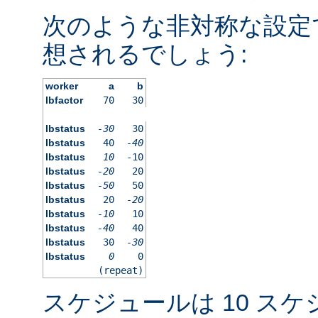
次のような非対称な設定
想されるでしょう:
worker
a
b
lbfactor
70
30
lbstatus
-30
30
lbstatus
40
-40
lbstatus
10
-10
lbstatus
-20
20
lbstatus
-50
50
lbstatus
20
-20
lbstatus
-10
10
lbstatus
-40
40
lbstatus
30
-30
lbstatus
0
0
(repeat)
スケジュールは 10 ス