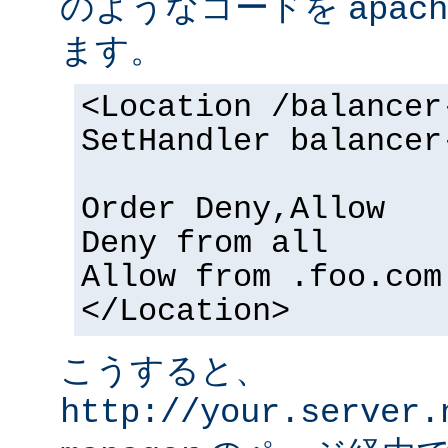
のようなコードを
apach
ます。
<Location /balancer
SetHandler balancer
Order Deny,Allow
Deny from all
Allow from .foo.com
</Location>
こうすると、
http://your.server.