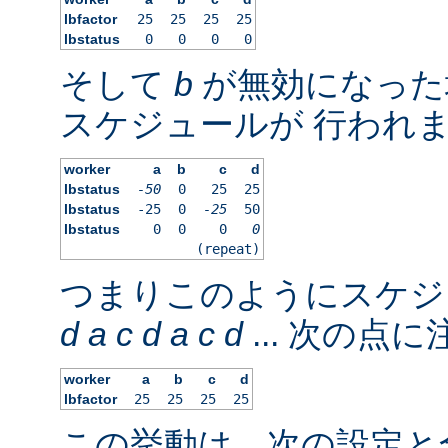
lbfactor
25
25
25
25
lbstatus
0
0
0
0
そして
b
が無効になった
スケジュールが 行われ
worker
a
b
c
d
lbstatus
-50
0
25
25
lbstatus
-25
0
-25
50
lbstatus
0
0
0
0
(repeat)
つまりこのようにスケジ
d
a
c
d
a
c
d
... 次の点
worker
a
b
c
d
lbfactor
25
25
25
25
この挙動は、次の設定と