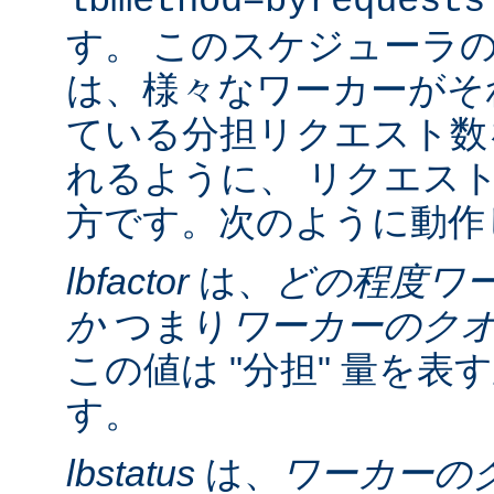
lbmethod=byrequests
す。 このスケジューラ
は、様々なワーカーがそ
ている分担リクエスト数
れるように、 リクエス
方です。次のように動作
lbfactor
は、
どの程度ワ
か
つまり
ワーカーのク
この値は "分担" 量を
す。
lbstatus
は、
ワーカーの