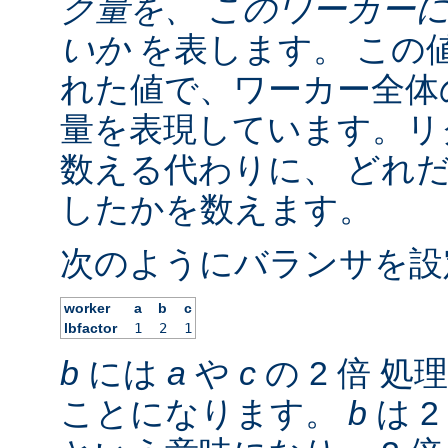
ク量を、 このワーカー
いか
を表します。 この
れた値で、ワーカー全体の
量を表現しています。リ
数える代わりに、 どれ
したかを数えます。
次のようにバランサを設
worker
a
b
c
lbfactor
1
2
1
b
には
a
や
c
の 2 倍 
ことになります。
b
は 2